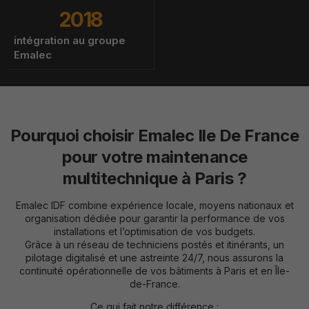
2018
intégration au groupe
Emalec
Strictement
nécessaires
Ces cookies
Pourquoi choisir Emalec Ile De France
ne sont pas
optionnels. Ils
pour votre maintenance
sont
nécessaires au
multitechnique à Paris ?
bon
fonctionnement
du site.
Emalec IDF combine expérience locale, moyens nationaux et
organisation dédiée pour garantir la performance de vos
installations et l’optimisation de vos budgets.
Grâce à un réseau de techniciens postés et itinérants, un
Analytiques /
pilotage digitalisé et une astreinte 24/7, nous assurons la
de
continuité opérationnelle de vos bâtiments à Paris et en Île-
performance
de-France.
Ils nous
permettent
Ce qui fait notre différence :
d'optimiser