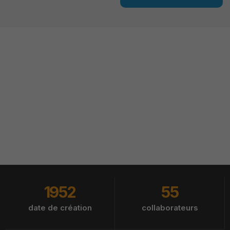
Emalec IDF accompagne les
entreprises locales avec une
organisation structurée et
réactive
1952
55
date de création
collaborateurs