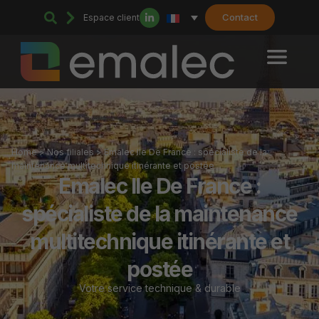
Contact
Espace client
Home
>
Nos filiales
>
Emalec Ile De France : spécialiste de la
maintenance multitechnique itinérante et postée
Emalec Ile De France :
spécialiste de la maintenance
multitechnique itinérante et
postée
Votre service technique & durable