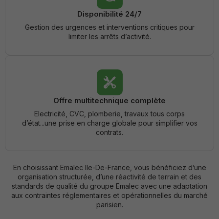
Marketing
En partageant
Disponibilité 24/7
vos intérêts et
Gestion des urgences et interventions critiques pour
votre
limiter les arrêts d’activité.
comportement
lors de votre
visite du site,
vous
augmentez vos
chances de
visualiser du
contenu et des
Offre multitechnique complète
offres
personnalisées.
Electricité, CVC, plomberie, travaux tous corps
d’état...une prise en charge globale pour simplifier vos
contrats.
En choisissant Emalec Ile-De-France, vous bénéficiez d’une
organisation structurée, d’une réactivité de terrain et des
standards de qualité du groupe Emalec avec une adaptation
aux contraintes réglementaires et opérationnelles du marché
parisien.