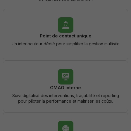
les
fonctionnalités
et la structure
du site, en
fonction de
son utilisation.
Point de contact unique
Un interlocuteur dédié pour simplifier la gestion multisite
Experience
Ils ont pour
but de faire
fonctionner le
site le mieux
possible
pendant votre
visite. Si vous
GMAO interne
refusez ces
cookies,
Suivi digitalisé des interventions, traçabilité et reporting
certaines
pour piloter la performance et maîtriser les coûts.
fonctionnalités
disparaitront
du site.