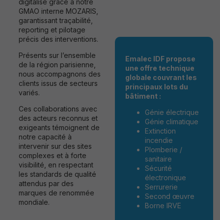
digitalisé grâce à notre
GMAO interne MOZARIS,
garantissant traçabilité,
reporting et pilotage
précis des interventions.
Présents sur l’ensemble
Emalec IDF propose
de la région parisienne,
une offre technique
nous accompagnons des
globale couvrant les
clients issus de secteurs
principaux lots du
variés.
bâtiment :
Ces collaborations avec
Génie électrique
des acteurs reconnus et
Génie climatique
exigeants témoignent de
Extinction
notre capacité à
incendie
intervenir sur des sites
Plomberie /
complexes et à forte
sanitaire
visibilité, en respectant
Sécurité
les standards de qualité
électronique
attendus par des
Serrurerie
marques de renommée
Second œuvre
mondiale.
Borne IRVE