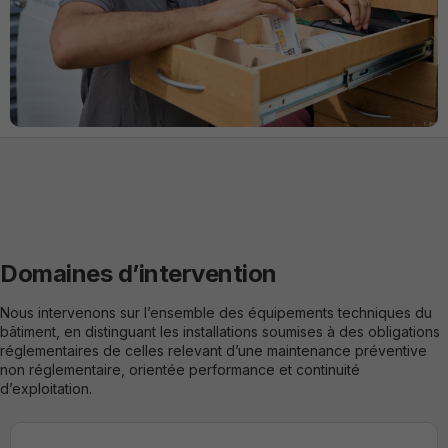
nécessaires au
bon
fonctionnement
du site.
Analytiques /
de
performance
Ils nous
permettent
d'optimiser
les
fonctionnalités
et la structure
Domaines d’intervention
du site, en
fonction de
son utilisation.
Nous intervenons sur l’ensemble des équipements techniques du
bâtiment, en distinguant les installations soumises à des obligations
réglementaires de celles relevant d’une maintenance préventive
non réglementaire, orientée performance et continuité
Experience
d’exploitation.
Ils ont pour
but de faire
fonctionner le
site le mieux