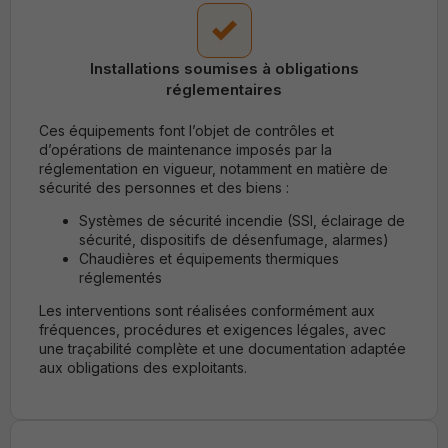
possible
pendant votre
visite. Si vous
refusez ces
Installations soumises à obligations
cookies,
réglementaires
certaines
fonctionnalités
Ces équipements font l’objet de contrôles et
disparaitront
du site.
d’opérations de maintenance imposés par la
réglementation en vigueur, notamment en matière de
sécurité des personnes et des biens :
Marketing
Systèmes de
sécurité incendie
(SSI, éclairage de
En partageant
sécurité, dispositifs de désenfumage, alarmes)
vos intérêts et
Chaudières et équipements thermiques
votre
réglementés
comportement
lors de votre
Les interventions sont réalisées conformément aux
visite du site,
fréquences, procédures et exigences légales, avec
vous
une traçabilité complète et une documentation adaptée
augmentez vos
chances de
aux obligations des exploitants.
visualiser du
contenu et des
offres
personnalisées.