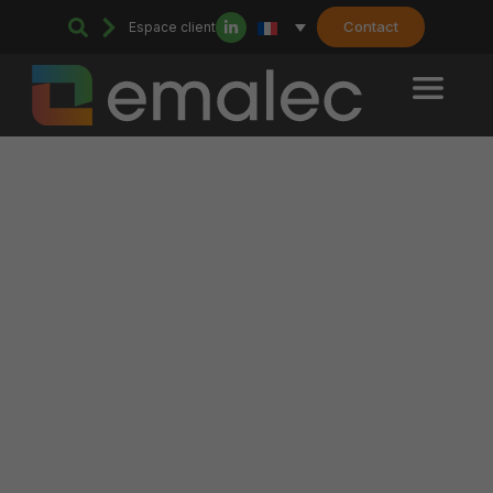
Contact
Espace client
Home
>
Nos solutions
>
Maintenance multitechnique : une expertise
complète pour la performance de vos sites
>
Maintenance préventive
: garantir la longévité et la performance de vos installations
Maintenance préventive :
garantir la longévité et la
performance de vos
installations
Votre service technique & durable