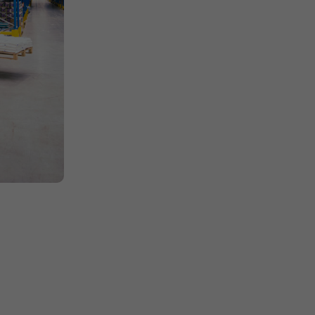
Stations-service
tenons
Nous intervenons sur des sites
les afin
techniques et normés, en