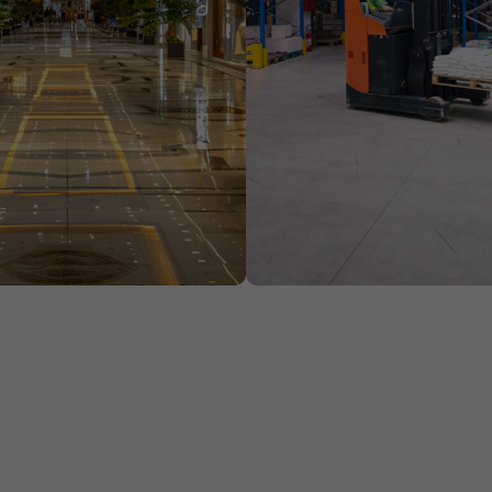
i
Industrie
ccompagnons les
Nous sécurisons et main
 d’agences dans la
les installations industriel