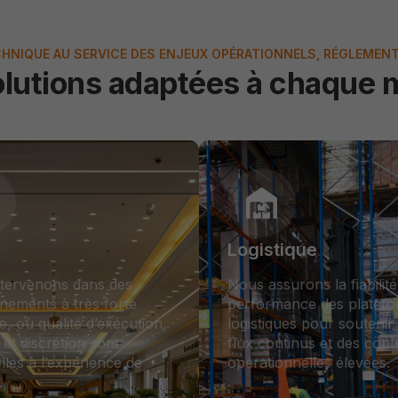
HNIQUE AU SERVICE DES ENJEUX OPÉRATIONNELS, RÉGLEMENT
olutions adaptées à chaque 
Logistique
tervenons dans des
Nous assurons la fiabilité
nements à très forte
performance des platef
e, où qualité d’exécution,
logistiques pour soutenir
s et discrétion sont
flux continus et des cont
lles à l’expérience de
opérationnelles élevées.
.