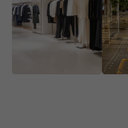
Secteur public
Emplo
Nous intervenons auprès des
Nous a
acteurs publics pour maintenir
réseaux