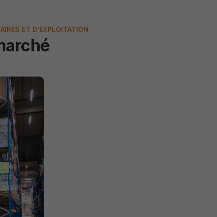
AIRES ET D’EXPLOITATION
marché
Banques / Assurances
 et la
Nous accompagnons les
ormes
établissements financiers dans la
 des
maintenance et l’aménagement
raintes
de leurs sites, en assurant
sécurité, conformité et
continuité.