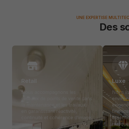
UNE EXPERTISE MULTITEC
Des s
Retail
Luxe
Nous accompagnons les
Nous in
réseaux de points de vente dans
environ
la maintenance et les travaux,
exigenc
en garantissant réactivité,
finition
continuité et cohérence d’image.
essentie
marque