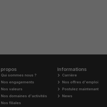
Experience
Ils ont pour
but de faire
fonctionner le
site le mieux
possible
pendant votre
visite. Si vous
refusez ces
cookies,
certaines
fonctionnalités
disparaitront
 propos
Informations
du site.
Qui sommes nous ?
Carrière
Nos engagements
Nos offres d'emploi
Marketing
Nos valeurs
Postulez maintenant
En partageant
Nos domaines d'activités
News
vos intérêts et
votre
Nos filiales
comportement