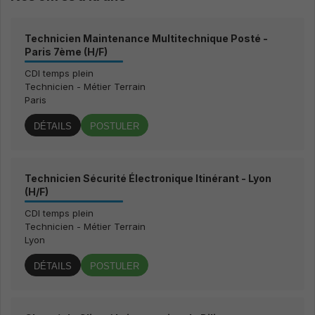
possible
pendant votre
visite. Si vous
Technicien Maintenance Multitechnique Posté -
refusez ces
Paris 7ème (H/F)
cookies,
certaines
CDI temps plein
fonctionnalités
Technicien - Métier Terrain
disparaitront
Paris
du site.
DÉTAILS
POSTULER
Marketing
En partageant
vos intérêts et
Technicien Sécurité Électronique Itinérant - Lyon
votre
(H/F)
comportement
lors de votre
CDI temps plein
visite du site,
Technicien - Métier Terrain
vous
Lyon
augmentez vos
chances de
DÉTAILS
POSTULER
visualiser du
contenu et des
offres
personnalisées.