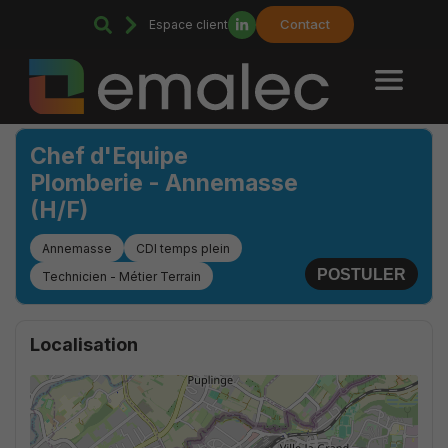
Contact
Espace client
Chef d'Equipe
Plomberie - Annemasse
(H/F)
Annemasse
CDI temps plein
POSTULER
Technicien - Métier Terrain
Localisation