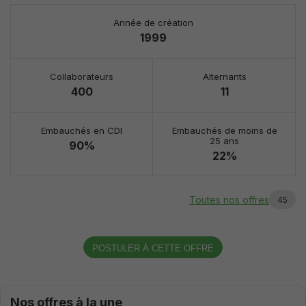
nécessaires au
bon
Année de création
fonctionnement
1999
du site.
Collaborateurs
Alternants
Analytiques /
400
11
de
performance
Ils nous
Embauchés en CDI
Embauchés de moins de
permettent
25 ans
d'optimiser
90%
22%
les
fonctionnalités
et la structure
du site, en
Toutes nos offres
45
fonction de
son utilisation.
POSTULER À CETTE OFFRE
Experience
Ils ont pour
but de faire
fonctionner le
Nos offres à la une
site le mieux