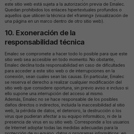
disparaitront
este sitio web está sujeta a la autorización previa de Emalec.
du site.
Quedan prohibidos los enlaces hipertextuales profundos o
aquellos que utilicen la técnica del «framing» (visualización de
una página en un marco dentro de otro sitio web).
Marketing
10. Exoneración de la
En partageant
vos intérêts et
responsabilidad técnica
votre
comportement
lors de votre
Emalec se compromete a hacer todo lo posible para que este
visite du site,
sitio web sea accesible en todo momento. No obstante,
vous
Emalec declina toda responsabilidad en caso de dificultades
augmentez vos
para acceder a este sitio web o de interrupciones en la
chances de
conexión, sean cuales sean las causas. En particular, Emalec
visualiser du
contenu et des
se reserva el derecho a realizar cualquier modificación del
offres
sitio web que considere oportuna, sin previo aviso e incluso si
personnalisées.
ello supone una interrupción del acceso al mismo.
Además, Emalec no se hace responsable de los posibles
daños directos o indirectos, incluida la inaccesibilidad al sitio
web, la pérdida de datos, el deterioro, la destrucción o los
virus que pudieran afectar a su equipo informático, ni de la
presencia de virus en su sitio web. Corresponde a los usuarios
de Internet adoptar todas las medidas adecuadas para la
protección de su equipo, datos o programas informáticos, en