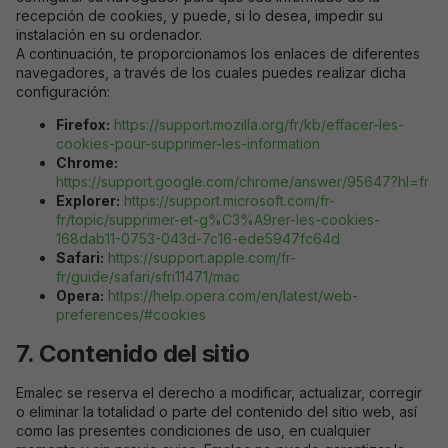
recepción de cookies, y puede, si lo desea, impedir su
instalación en su ordenador.
A continuación, te proporcionamos los enlaces de diferentes
navegadores, a través de los cuales puedes realizar dicha
configuración:
Firefox:
https://support.mozilla.org/fr/kb/effacer-les-
cookies-pour-supprimer-les-information
Chrome:
https://support.google.com/chrome/answer/95647?hl=fr
Explorer:
https://support.microsoft.com/fr-
fr/topic/supprimer-et-g%C3%A9rer-les-cookies-
Strictement
168dab11-0753-043d-7c16-ede5947fc64d
nécessaires
Safari:
https://support.apple.com/fr-
Ces cookies
ne sont pas
fr/guide/safari/sfri11471/mac
optionnels. Ils
Opera:
https://help.opera.com/en/latest/web-
sont
preferences/#cookies
nécessaires au
bon
7. Contenido del sitio
fonctionnement
du site.
Emalec se reserva el derecho a modificar, actualizar, corregir
o eliminar la totalidad o parte del contenido del sitio web, así
como las presentes condiciones de uso, en cualquier
Analytiques /