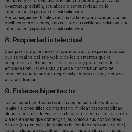
momento y sin previo aviso. Emalec no puede garantizar la
de
exactitud, precisión, actualidad o exhaustividad de la
performance
información disponible en este sitio web.
Ils nous
Por consiguiente, Emalec declina toda responsabilidad por las
permettent
posibles imprecisiones, inexactitudes u omisiones relativas a la
d'optimiser
información disponible en este sitio web.
les
fonctionnalités
8. Propiedad intelectual
et la structure
du site, en
fonction de
Cualquier representación o reproducción, aunque sea parcial,
son utilisation.
que se realice del sitio web o de los elementos que lo
componen sin el consentimiento previo y por escrito de la
empresa EMALEC es ilícita y puede constituir un acto de
Experience
infracción que acarreará responsabilidades civiles y penales
Ils ont pour
para el infractor.
but de faire
fonctionner le
9. Enlaces hipertexto
site le mieux
possible
Los enlaces hipertextuales incluidos en este sitio web que
pendant votre
remiten a otros sitios de Internet no implican responsabilidad
visite. Si vous
refusez ces
alguna por parte de Emalec en lo que respecta a su contenido
cookies,
o a los enlaces que contengan, así como a sus condiciones
certaines
de uso (en particular, la gestión de los datos personales, etc.).
fonctionnalités
La posibilidad de establecer enlaces hipertextuales simples a