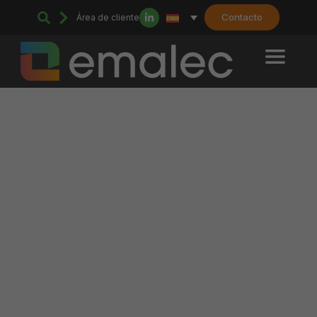
Contacto
Área de cliente
Home
>
Nuestras soluciones
>
Trabajos y acondicionamiento llave en
mano: la excelencia en la gestión de sus proyectos de renovación
Trabajos y acondicionamiento
llave en mano: la excelencia en
la gestión de sus proyectos de
renovación
Su servicio técnico & duradero