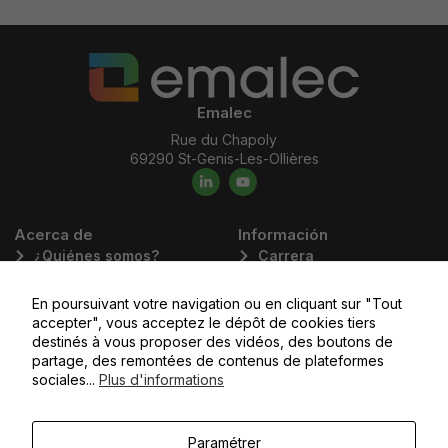
Emalec
Rue du Chapoly
69290 St-Genis-Les-Ollières
Acerca de
Información
¿Quiénes somos?
Carrera
Nuestros compromisos
Solicitar empleo
En poursuivant votre navigation ou en cliquant sur "Tout
Nuestros valores
Blog
accepter", vous acceptez le dépôt de cookies tiers
Nuestras áreas de
destinés à vous proposer des vidéos, des boutons de
partage, des remontées de contenus de plateformes
negocio
sociales...
Plus d'informations
Nuestras filiales
Paramétrer