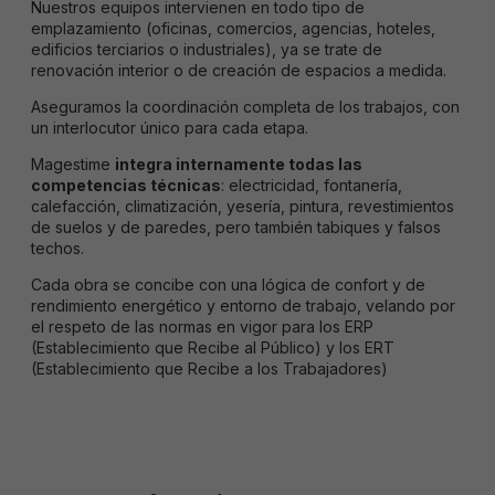
possible
Nuestros equipos intervienen en todo tipo de
pendant votre
emplazamiento (oficinas, comercios, agencias, hoteles,
visite. Si vous
edificios terciarios o industriales), ya se trate de
refusez ces
renovación interior o de creación de espacios a medida.
cookies,
certaines
Aseguramos la coordinación completa de los trabajos, con
fonctionnalités
un interlocutor único para cada etapa.
disparaitront
du site.
Magestime
integra internamente todas las
competencias técnicas
: electricidad, fontanería,
calefacción, climatización, yesería, pintura, revestimientos
Marketing
de suelos y de paredes, pero también tabiques y falsos
En partageant
techos.
vos intérêts et
votre
Cada obra se concibe con una lógica de confort y de
comportement
rendimiento energético y entorno de trabajo, velando por
lors de votre
el respeto de las normas en vigor para los ERP
visite du site,
(Establecimiento que Recibe al Público) y los ERT
vous
(Establecimiento que Recibe a los Trabajadores)
augmentez vos
chances de
visualiser du
contenu et des
offres
personnalisées.