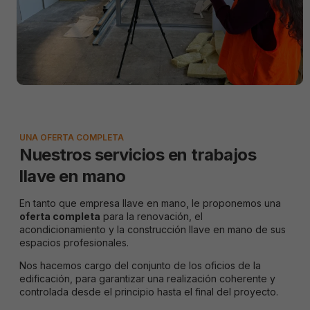
bon
fonctionnement
du site.
Analytiques /
de
performance
Ils nous
permettent
d'optimiser
UNA OFERTA COMPLETA
les
Nuestros servicios en trabajos
fonctionnalités
et la structure
llave en mano
du site, en
fonction de
En tanto que empresa llave en mano, le proponemos una
son utilisation.
oferta completa
para la renovación, el
acondicionamiento y la construcción llave en mano de sus
espacios profesionales.
Experience
Ils ont pour
Nos hacemos cargo del conjunto de los oficios de la
but de faire
edificación, para garantizar una realización coherente y
fonctionner le
controlada desde el principio hasta el final del proyecto.
site le mieux