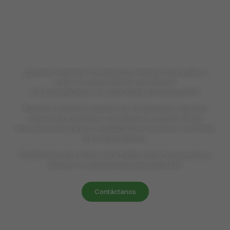
Solicita un presupuesto
para tus obras
Multitécnicas
¿Quieres repensar tus espacios, renovar tus locales o
crear un nuevo entorno de trabajo?
¡Te acompañamos en cada etapa de tu proyecto!
Nuestros expertos estudian tus necesidades, diseñan
soluciones a medida y coordinan el conjunto de las
intervenciones para un resultado llave en mano, conforme
a tus expectativas.
Contáctanos hoy mismo para hablar sobre tu proyecto y
obtener un presupuesto personalizado.
Contáctanos