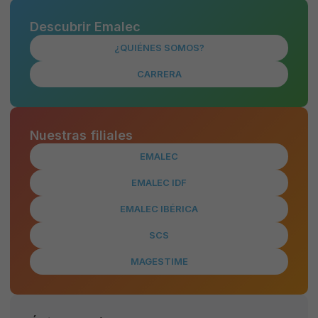
Descubrir Emalec
¿QUIÉNES SOMOS?
CARRERA
Nuestras filiales
EMALEC
EMALEC IDF
Strictement
EMALEC IBÉRICA
nécessaires
Ces cookies
SCS
ne sont pas
optionnels. Ils
MAGESTIME
sont
nécessaires au
bon
fonctionnement
du site.