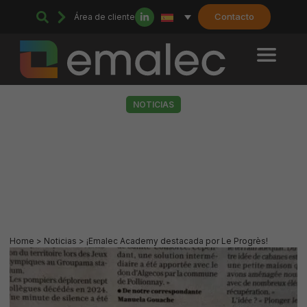
Contacto
Área de cliente
NOTICIAS
¡Emalec Academy destacada
por Le Progrès!
14 May 2026
Home
>
Noticias
>
¡Emalec Academy destacada por Le Progrès!