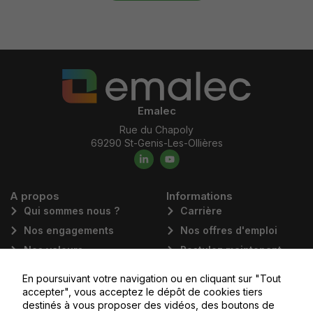
Emalec
Rue du Chapoly
69290 St-Genis-Les-Ollières
A propos
Informations
Qui sommes nous ?
Carrière
Nos engagements
Nos offres d'emploi
Nos valeurs
Postulez maintenant
Nos domaines
News
En poursuivant votre navigation ou en cliquant sur "Tout
d'activités
accepter", vous acceptez le dépôt de cookies tiers
Nos filiales
destinés à vous proposer des vidéos, des boutons de