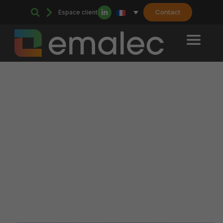
Contact
Espace client
Home
>
Maintenance multitechnique à Marseille : un service sur-
mesure pour vos installations
Maintenance multitechnique à
Marseille : un service sur-
mesure pour vos installations
Votre service technique & durable