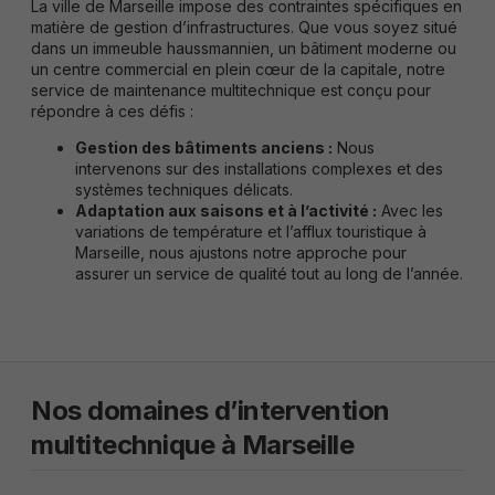
La ville de Marseille impose des contraintes spécifiques en
fonctionner le
matière de gestion d’infrastructures. Que vous soyez situé
site le mieux
dans un immeuble haussmannien, un bâtiment moderne ou
possible
un centre commercial en plein cœur de la capitale, notre
pendant votre
service de maintenance multitechnique est conçu pour
visite. Si vous
refusez ces
répondre à ces défis :
cookies,
Gestion des bâtiments anciens :
Nous
certaines
fonctionnalités
intervenons sur des installations complexes et des
disparaitront
systèmes techniques délicats.
du site.
Adaptation aux saisons et à l’activité :
Avec les
variations de température et l’afflux touristique à
Marseille, nous ajustons notre approche pour
assurer un service de qualité tout au long de l’année.
Marketing
En partageant
vos intérêts et
votre
comportement
lors de votre
visite du site,
Nos domaines d’intervention
vous
augmentez vos
multitechnique à Marseille
chances de
visualiser du
contenu et des