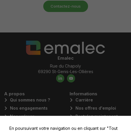
Contactez-nous
Emalec
Rue du Chapoly
69290 St-Genis-Les-Ollières
A propos
Informations
Qui sommes nous ?
Carrière
Nos engagements
Nos offres d'emploi
Nos valeurs
Postulez maintenant
Nos domaines
News
En poursuivant votre navigation ou en cliquant sur "Tout
d'activités