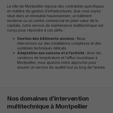
Ils ont pour
but de faire
La ville de Montpellier impose des contraintes spécifiques
fonctionner le
en matière de gestion d’infrastructures. Que vous soyez
site le mieux
situé dans un immeuble haussmannien, un bâtiment
possible
moderne ou un centre commercial en plein cœur de la
pendant votre
capitale, notre service de maintenance multitechnique est
visite. Si vous
conçu pour répondre à ces défis :
refusez ces
cookies,
Gestion des bâtiments anciens :
Nous
certaines
fonctionnalités
intervenons sur des installations complexes et des
disparaitront
systèmes techniques délicats.
du site.
Adaptation aux saisons et à l’activité :
Avec les
variations de température et l’afflux touristique à
Montpellier, nous ajustons notre approche pour
assurer un service de qualité tout au long de l’année.
Marketing
En partageant
vos intérêts et
votre
comportement
lors de votre
visite du site,
Nos domaines d’intervention
vous
augmentez vos
multitechnique à Montpellier
chances de
visualiser du