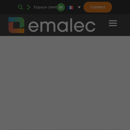
Contact
Espace client
Home
>
Maintenance multitechnique à Montpellier : un service sur-
mesure pour vos installations
Maintenance multitechnique à
Montpellier : un service sur-
mesure pour vos installations
Votre service technique & durable