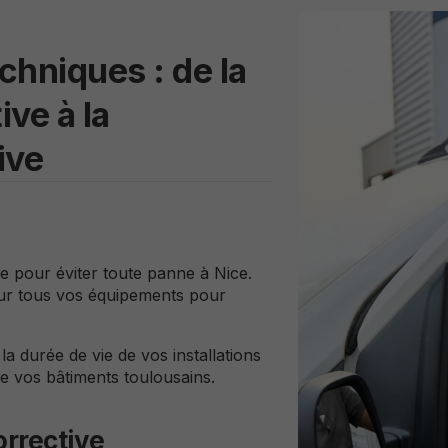
les
fonctionnalités
et la structure
chniques : de la
du site, en
fonction de
ve à la
son utilisation.
ive
Experience
Ils ont pour
but de faire
fonctionner le
site le mieux
re pour éviter toute panne à Nice.
possible
sur tous vos équipements pour
pendant votre
visite. Si vous
refusez ces
 durée de vie de vos installations
cookies,
 de vos bâtiments toulousains.
certaines
fonctionnalités
disparaitront
orrective
du site.