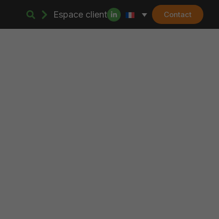
Espace client
Contact
indre
News
tallations
 service sur-mesure