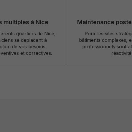
s multiples à Nice
Maintenance postée
Strictement
férents quartiers de Nice,
Pour les sites stratég
nécessaires
niciens se déplacent à
bâtiments complexes, e
Ces cookies
ne sont pas
onction de vos besoins
professionnels sont af
optionnels. Ils
ventives et correctives.
réactivit
sont
nécessaires au
bon
fonctionnement
du site.
Analytiques /
de
performance
Ils nous
permettent
d'optimiser