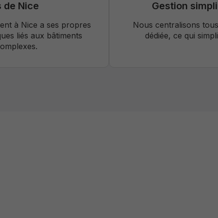
s de Nice
Gestion simpli
ent à Nice a ses propres
Nous centralisons tous
ques liés aux bâtiments
dédiée, ce qui simpl
complexes.
aintenance multitec
adaptée à vos besoin