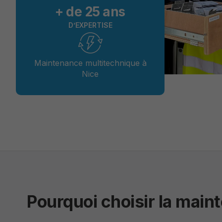
+ de 
25
 ans
D’EXPERTISE
Maintenance multitechnique à
Nice
Pourquoi choisir la main