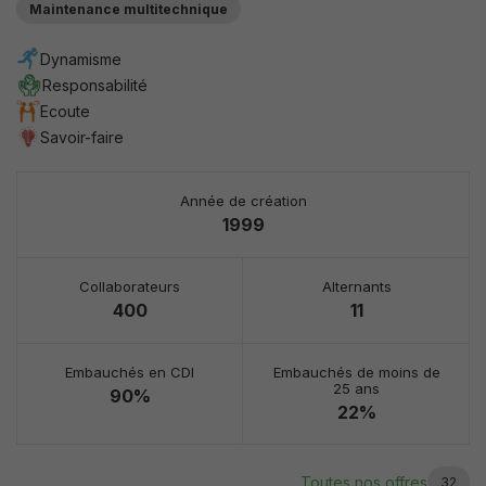
Maintenance multitechnique
Analytiques /
de
performance
Dynamisme
Ils nous
Responsabilité
permettent
d'optimiser
Ecoute
les
Savoir-faire
fonctionnalités
et la structure
du site, en
fonction de
Année de création
son utilisation.
1999
Experience
Collaborateurs
Alternants
Ils ont pour
400
11
but de faire
fonctionner le
site le mieux
Embauchés en CDI
Embauchés de moins de
possible
25 ans
90%
pendant votre
22%
visite. Si vous
refusez ces
cookies,
certaines
Toutes nos offres
32