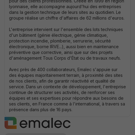
pour des clients professionnels. Créée en 1999 en région
lyonnaise, elle accompagne aujourd'hui des entreprises
dans la gestion technique de leurs sites au quotidien. Le
groupe réalise un chiffre d'affaires de 62 millions d'euros.
L'entreprise intervient sur l'ensemble des lots techniques
d'un bâtiment (génie électrique, génie climatique,
protection incendie, plomberie, serrurerie, sécurité
électronique, borne IRVE...), aussi bien en maintenance
préventive que corrective, ainsi que sur des projets
d'aménagement Tous Corps d'État ou de travaux neufs.
Avec près de 400 collaborateurs, Emalec s'appuie sur
Strictement
des équipes majoritairement terrain, à proximité des sites
nécessaires
de nos clients, afin de garantir réactivité et qualité de
Ces cookies
service. Dans un contexte de développement, l'entreprise
ne sont pas
continue de structurer ses activités, de renforcer ses
optionnels. Ils
équipes et ses expertises pour répondre aux besoins de
sont
nécessaires au
ses clients, en France comme à l'international, à travers sa
bon
présence dans plus de 16 pays.
fonctionnement
du site.