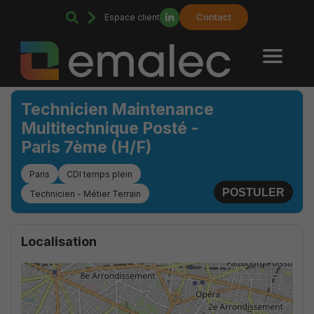
Contact
Espace client
Technicien Maintenance
Multitechnique Posté -
Paris 7ème (H/F)
Paris
CDI temps plein
POSTULER
Technicien - Métier Terrain
Localisation