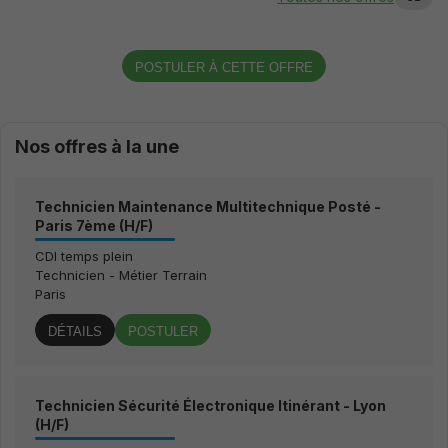
fonctionnalités
disparaitront
du site.
POSTULER À CETTE OFFRE
Marketing
En partageant
vos intérêts et
Nos offres à la une
votre
comportement
lors de votre
visite du site,
Technicien Maintenance Multitechnique Posté -
vous
Paris 7ème (H/F)
augmentez vos
CDI temps plein
chances de
visualiser du
Technicien - Métier Terrain
contenu et des
Paris
offres
personnalisées.
DÉTAILS
POSTULER
Technicien Sécurité Électronique Itinérant - Lyon
(H/F)