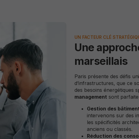
les
fonctionnalités
et la structure
du site, en
fonction de
son utilisation.
UN FACTEUR CLÉ STRATÉGIQ
Une approche
Experience
marseillais
Ils ont pour
but de faire
Paris présente des défis un
fonctionner le
site le mieux
d’infrastructures, que ce so
possible
des besoins énergétiques s
pendant votre
management
sont parfaite
visite. Si vous
refusez ces
Gestion des bâtimen
cookies,
intervenons sur des i
certaines
les spécificités archit
fonctionnalités
anciens ou classés.
disparaitront
Réduction des conso
du site.