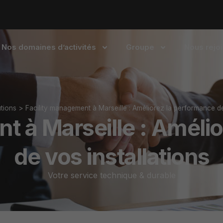
Nos domaines d’activités
Groupe
Nous rejo
tions
>
Facility management à Marseille : Améliorez la performance de
t à Marseille : Améli
de vos installations
Votre service technique & durable