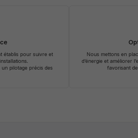
Strictement
nécessaires
nce
Opt
Ces cookies
ne sont pas
 établis pour suivre et
Nous mettons en plac
optionnels. Ils
sont
nstallations.
d’énergie et améliorer l’
nécessaires au
 un pilotage précis des
favorisant de
bon
fonctionnement
du site.
Analytiques /
de
performance
Ils nous
permettent
d'optimiser