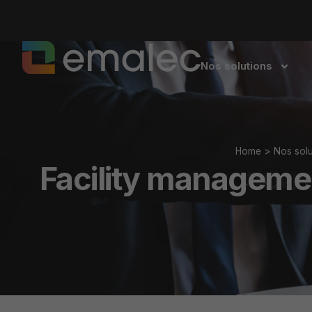
Nos solutions
Home
>
Nos solu
Facility managemen