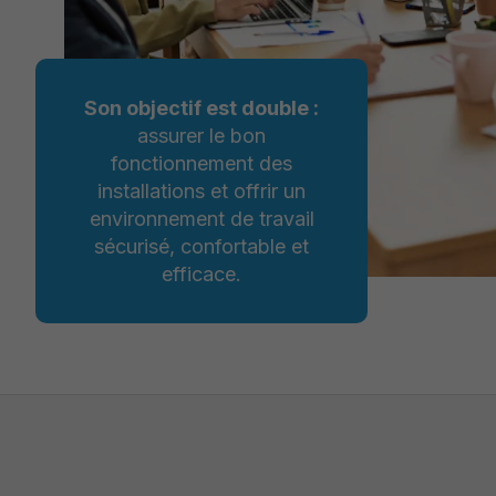
Son objectif est double :
assurer le bon
fonctionnement des
installations et offrir un
environnement de travail
sécurisé, confortable et
efficace.